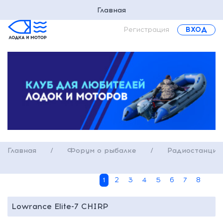
Главная
Регистрация
ВХОД
Главная
/
Форум о рыбалке
/
Радиостанции,
1
2
3
4
5
6
7
8
Lowrance Elite-7 CHIRP