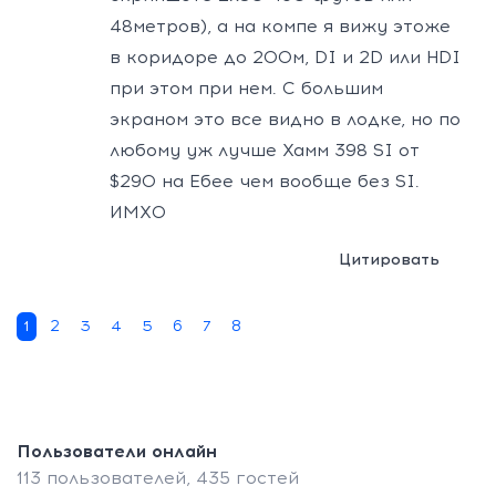
48метров), а на компе я вижу этоже
в коридоре до 200м, DI и 2D или HDI
при этом при нем. С большим
экраном это все видно в лодке, но по
любому уж лучше Хамм 398 SI от
$290 на Ебее чем вообще без SI.
ИМХО
Цитировать
1
2
3
4
5
6
7
8
Пользователи онлайн
113 пользователей,
435 гостей