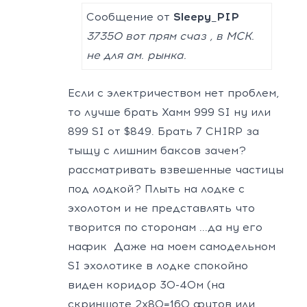
Сообщение от
Sleepy_PIP
37350 вот прям счаз , в МСК.
не для ам. рынка.
Если с электричеством нет проблем,
то лучше брать Хамм 999 SI ну или
899 SI от $849. Брать 7 CHIRP за
тыщу с лишним баксов зачем?
рассматривать взвешенные частицы
под лодкой? Плыть на лодке с
эхолотом и не представлять что
творится по сторонам ...да ну его
нафик
Даже на моем самодельном
SI эхолотике в лодке спокойно
виден коридор 30-40м (на
скриншоте 2х80=160 футов или